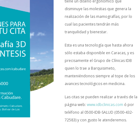
tiene
un
diseño
ergonómico
que
disminuye
las
molestias
que
genera la
realización
de
las
mamografías
,
por
lo
cual
las
pacientes
tendrán
más
tranquilidad
y
bienestar
.
Esta
es
una
tecnología
que
hasta
ahora
sólo
estaba
disponible
en Caracas, y
es
precisamente
el
Grupo
de
Clínicas
IDB
quien
lo
trae
a
Barquisimeto
,
manteniéndonos
siempre
al tope de los
avances
tecnológicos
en
medicina
.
Las
citas
se
pueden
realizar
a
través
de la
página
web:
www.idbclinicas.com
ó
por
teléfono
al
0500-IDB-SALUD
(0500-432-
72583) y con gusto le
atenderemos
.