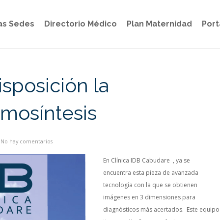
as Sedes
Directorio Médico
Plan Maternidad
Port
sposición la
mosíntesis
No hay comentarios
En Clínica IDB Cabudare ,
ya
se
encuentra
esta
pieza
de
avanzada
tecnología
con la
que
se
obtienen
imágenes
en 3
dimensiones
para
diagnósticos
más
acertados
.
Este
equipo