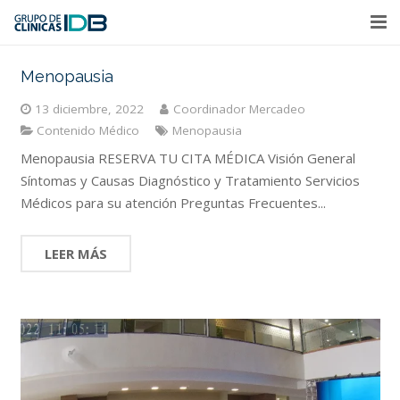
Home
Menopausia
Nuestras Sedes
13 diciembre, 2022
Coordinador Mercadeo
Contenido Médico
Menopausia
Directorio Médico
Menopausia RESERVA TU CITA MÉDICA Visión General
Síntomas y Causas Diagnóstico y Tratamiento Servicios
Plan Maternidad
Médicos para su atención Preguntas Frecuentes...
Portal Médico
LEER MÁS
Empleo
Actividades Académicas y Eventos