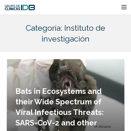
Home
Categoría:
Instituto de
Nuestras Sedes
investigación
Directorio Médico
Plan Maternidad
Portal Médico
Empleo
Bats in Ecosystems and
Actividades Académicas y Eventos
their Wide Spectrum of
Viral Infectious Threats:
SARS-CoV-2 and other